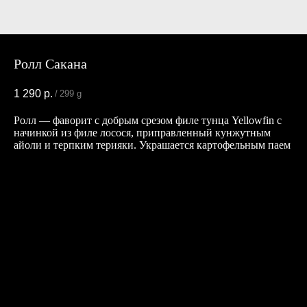
Ролл Сакана
1 290
р.
/
299 g
Ролл — фаворит с добрым срезом филе тунца Yellowfin с
начинкой из филе лосося, приправленный кунжутным
айоли и терпким терияки. Украшается картофельным паем