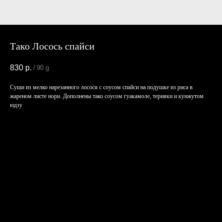
Тако Лосось спайси
830
р.
/
90 g
Суши из мелко нарезанного лосося с соусом спайси на подушке из риса в
жареном листе нори. Дополнены тако соусом гуакамоле, терияки и кунжутом
юдзу