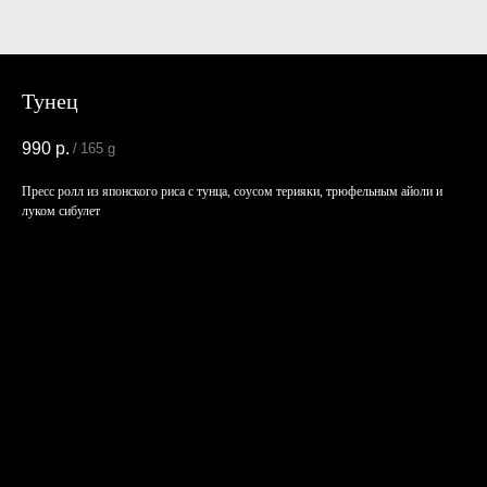
Тунец
990
р.
/
165 g
Пресс ролл из японского риса с тунца, соусом терияки, трюфельным айоли и
луком сибулет